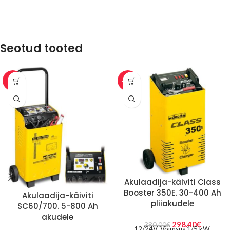
Seotud tooted
-7%
-21%
Akulaadija-käiviti Class
Booster 350E. 30-400 Ah
Akulaadija-käiviti
pliiakudele
SC60/700. 5-800 Ah
akudele
298.40
€
380.00
€
12/24V. Võimsus 1/5 kW.