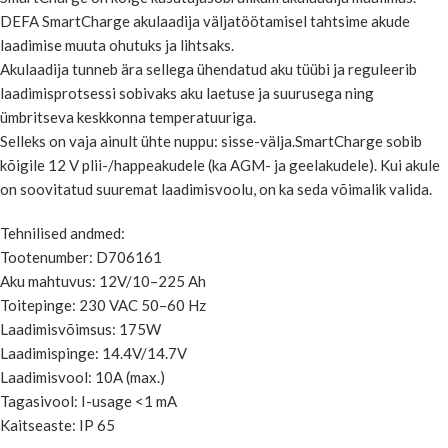
DEFA SmartCharge akulaadija väljatöötamisel tahtsime akude
laadimise muuta ohutuks ja lihtsaks.
Akulaadija tunneb ära sellega ühendatud aku tüübi ja reguleerib
laadimisprotsessi sobivaks aku laetuse ja suurusega ning
ümbritseva keskkonna temperatuuriga.
Selleks on vaja ainult ühte nuppu: sisse-välja.SmartCharge sobib
kõigile 12 V plii-/happeakudele (ka AGM- ja geelakudele). Kui akule
on soovitatud suuremat laadimisvoolu, on ka seda võimalik valida.
Tehnilised andmed:
Tootenumber: D706161
Aku mahtuvus: 12V/10–225 Ah
Toitepinge: 230 VAC 50–60 Hz
Laadimisvõimsus: 175W
Laadimispinge: 14.4V/14.7V
Laadimisvool: 10A (max.)
Tagasivool: I-usage <1 mA
Kaitseaste: IP 65