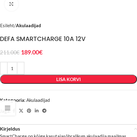
Suurenda
Esileht
Akulaadijad
DEFA SMARTCHARGE 10A 12V
189.00
€
211.00
€
LISA KORVI
Kategooria:
Akulaadijad
Jaga:
Kirjeldus
SmartCharge on kõige kasutajasõbralikum akulaadija maailmas.