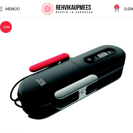
0
MENÜÜ
0.00
-10%