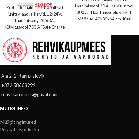
610.00
€
659.00
€
Laadimisvool 20 A. Käivitusvool
Professionaalne elektrooniliselt
300 A. 4 laadimisvoolu valikut.
juhitav laadija-käiviti. 12/24V;
Mõõdud: 40x30x64 cm. Kaal
Laadimisping 20/60A.
15,5 kg.
Käivitusvool 700 A “Safe Charge
& Boost” – ohutu auto
elektroonikale. Digitaalne
voltmeeter/ampermeeter.
Aia 2-2, Rannu alevik
+372 58668999
rehvi.kaupmees@gmail.com
MÜÜGIINFO
Müügitingimused
Privaatsuspoliitika